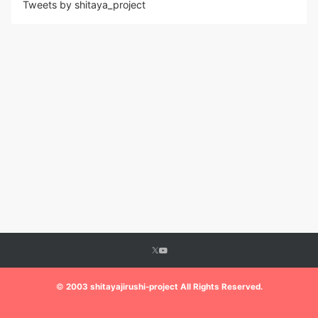
Tweets by shitaya_project
©
2003 shitayajirushi-project All Rights Reserved.