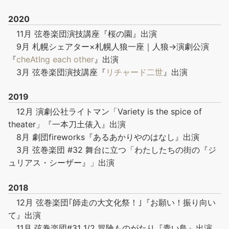
2020
11月 弦巻楽団演技講座『桜の園』出演
9月 札幌シェアター×札幌人狼一座｜人狼→演劇公演
『
cheAtIng each other
』出演
3月 弦巻楽団演技講座『
リチャード二世
』出演
2019
12月 演劇公社ライトマン「Variety is the spice of
theater」『一本刀土俵入』出演
8月 劇団fireworks『あるあかりやのはなし』出演
3月 弦巻楽団 #32 舞台に立つ「わたしたちの街の『ジ
ュリアス・シーザー』」出演
2018
12月 弦巻楽団｢師走の大文化祭！｣『お願い！振り向い
て』出演
11月 弦巻楽団#31 1/2 冒険ものがたり『青い鳥』出演