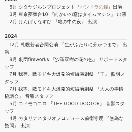
8月 シタヤジルシプロジェクト『
パンドラの鐘
』出演
3月 東京夢舞台1.0 『向かいの窓はタイムマシン』 出演
2月 げんぱくなすび 『箱の中の夜』 出演
2024
12月 札幌若者合同公演 『生がふたりに分かつまで』 出
演
8月 劇団fireworks 『沙羅双樹の花の色』 サポートスタ
ッフ
7月 我等、敵モドキ大爆発的短編演劇祭 『干』 照明ス
タッフ
7月 我等、敵モドキ大爆発的短編演劇祭 『大人の事情
協議会』 音響スタッフ
5月 コドモゴコロ 『THE GOOD DOCTOR』 音響スタ
ッフ
4月 カタリナスタジオプロデュース前衛零度 『無為な
疑問』 出演