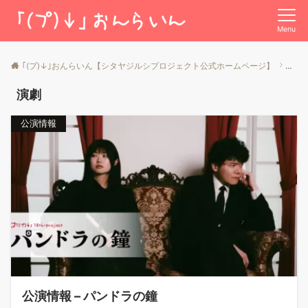
Menu
｢(プ)↓｣おんらいん【シタヤジルシプロジェクト公式ホームページ】
投稿
演劇
公演情報
公演情報 – パンドラの鐘